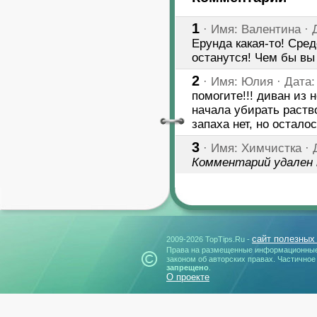
1
· Имя: Валентина · Д
Ерунда какая-то! Сред
останутся! Чем бы вы
2
· Имя: Юлия · Дата: 
помогите!!! диван из 
начала убирать раств
запаха нет, но осталос
3
· Имя: Химчистка · Д
Комментарий удален
сайт полезных
2009-2026 TopTips.Ru -
Права на размещенные информационные
законом об авторских правах. Частичное
запрещено
.
О проекте