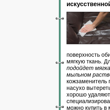
искусственно
поверхность оби
мягкую ткань. Д
подойдет мягка
мыльном раств
кожзаменитель 
насухо вытерет
хорошо удаляют
специализирова
можно купить в