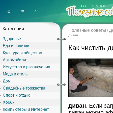
Категории
Полезные советы
Д
/
диван
Здоровье
Еда и напитки
Как чистить д
Культура и общество
Автомобили
Искусство и развлечения
Мода и стиль
Дом
Свадебные торжества
Спорт и отдых
Хобби
диван
. Если за
Компьютеры и Интернет
диван можно эф