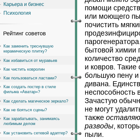
Карьера и бизнес
помощи средства
Психология
или моющего пы
почистить мягки
продезинфициро
Рейтинг советов
парогенератора
Как заменить треснувшую
бытовой химии 
керамическую плитку?
количество сред
Как избавиться от муравьев
и ковров. Такие
Как чистить ковролин
большую пену и 
Как пользоваться ластами?
дивана. Единст
Как создать постер в стиле
неспособность в
фильма «Аватар»?
Зачастую обычн
Как сделать магическое зеркало?
не могут удалит
Как не бояться сцены?
также
оставляю
Как зарабатывать, занимаясь
любимым делом
разводы
, котор
пыли.
Как установить сетевой адаптер?