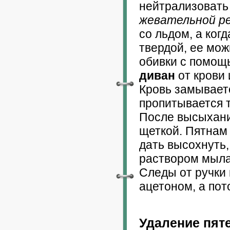
нейтрализовать
жевательной р
со льдом, а ког
твердой, ее мож
обивки с помощ
диван
от крови 
Кровь замываетс
пропитывается т
После высыхани
щеткой. Пятнам
дать высохнуть
раствором мыла,
Следы от ручки
ацетоном, а по
Удаление пяте