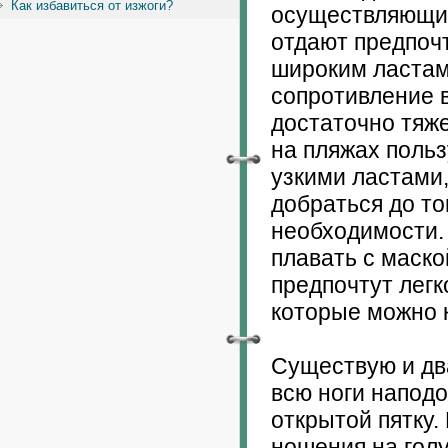
Как избавиться от изжоги?
осуществляющие
отдают предпоч
широким ластам
сопротивление 
достаточно тяж
на пляжах поль
узкими ластами
добраться до то
необходимости.
плавать с маско
предпочтут легк
которые можно к
Существую и дв
всю ноги напод
открытой пятку.
ношения на голу