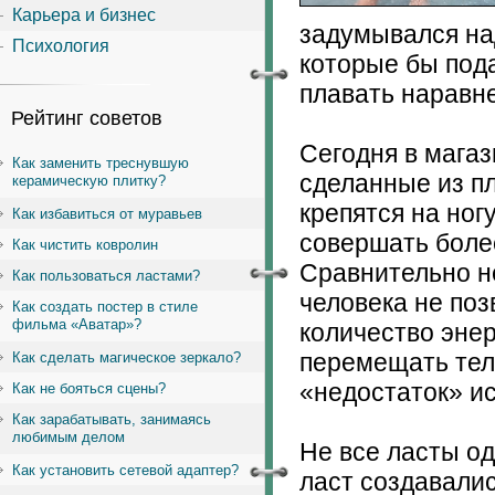
Карьера и бизнес
задумывался на
Психология
которые бы под
плавать наравн
Рейтинг советов
Сегодня в магаз
Как заменить треснувшую
сделанные из пл
керамическую плитку?
крепятся на ног
Как избавиться от муравьев
совершать боле
Как чистить ковролин
Сравнительно н
Как пользоваться ластами?
человека не поз
Как создать постер в стиле
фильма «Аватар»?
количество энер
перемещать тело
Как сделать магическое зеркало?
«недостаток» и
Как не бояться сцены?
Как зарабатывать, занимаясь
любимым делом
Не все ласты о
Как установить сетевой адаптер?
ласт создавалис