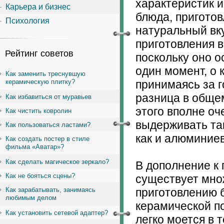
характеристик 
Карьера и бизнес
блюда, приготов
Психология
натуральный вк
приготовления в
Рейтинг советов
поскольку оно о
один момент, о 
Как заменить треснувшую
керамическую плитку?
принимаясь за г
разница в обще
Как избавиться от муравьев
этого вполне оч
Как чистить ковролин
выдерживать та
Как пользоваться ластами?
как и алюминиев
Как создать постер в стиле
фильма «Аватар»?
Как сделать магическое зеркало?
В дополнение к 
Как не бояться сцены?
существует мно
Как зарабатывать, занимаясь
приготовлению 
любимым делом
керамической п
Как установить сетевой адаптер?
легко моется в 